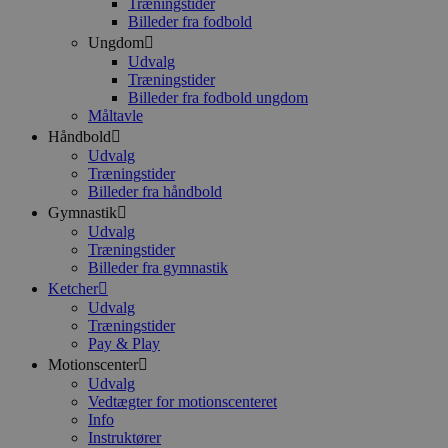
Træningstider
Billeder fra fodbold
Ungdom
Udvalg
Træningstider
Billeder fra fodbold ungdom
Måltavle
Håndbold
Udvalg
Træningstider
Billeder fra håndbold
Gymnastik
Udvalg
Træningstider
Billeder fra gymnastik
Ketcher
Udvalg
Træningstider
Pay & Play
Motionscenter
Udvalg
Vedtægter for motionscenteret
Info
Instruktører