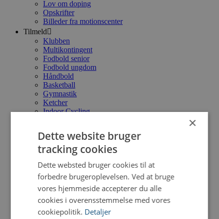
Lov om doping
Opskrifter
Billeder fra motionscenter
Tilmeld
Klubben
Multikontingent
Fodbold senior
Fodbold ungdom
Håndbold
Basketball
Gymnastik
Ketcher
Indoor Cycling
×
Motionscenter
Motionscenter Hold
Dette website bruger
Pay & Play
tracking cookies
Bestyrelse
Bestyrelse
Dette websted bruger cookies til at
Referater
Vedtægter
forbedre brugeroplevelsen. Ved at bruge
cafeteria
vores hjemmeside accepterer du alle
cookies i overensstemmelse med vores
Fodbold
cookiepolitik.
Detaljer
Senior