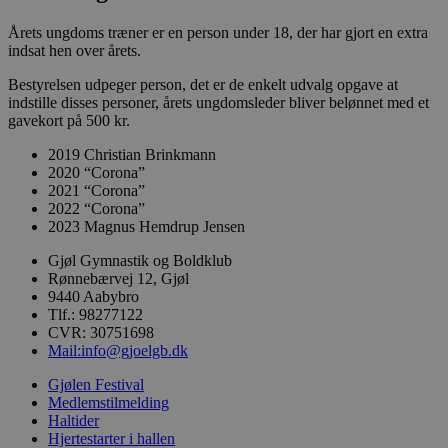
et tilfældig
genereret
nummer,
Årets ungdoms træner er en person under 18, der har gjort en extra
hvordan d
indsat hen over årets.
bruges ka
specifikt fo
Bestyrelsen udpeger person, det er de enkelt udvalg opgave at
webstedet
et godt
indstille disses personer, årets ungdomsleder bliver belønnet med et
eksempel e
gavekort på 500 kr.
oprethold
logget stat
2019 Christian Brinkmann
en bruger
mellem sid
2020 “Corona”
2021 “Corona”
2022 “Corona”
2023 Magnus Hemdrup Jensen
Gjøl Gymnastik og Boldklub
Rønnebærvej 12, Gjøl
Provider /
Navn
Udløb
Beskrivelse
Domæne
9440 Aabybro
Provider /
Tlf.: 98277122
Navn
Udløb
Beskrivelse
_gid
1 dag
Denne cookie indstille
Google
Domæne
CVR: 30751698
Google Analytics. Den
LLC
Mail:info@gjoelgb.dk
gemmer og opdaterer 
.gjoelgb.dk
_gat_gtag_UA_211760429_1
.gjoelgb.dk
57
Denne cook
unik værdi for hver be
sekunder
en del af G
side og bruges til at tæ
Gjølen Festival
Analytics o
spore sidevisninger.
bruges til at
Medlemstilmelding
begrænse
Haltider
_ga_Q92RRBPVW5
.gjoelgb.dk
1 år 1
Denne cookie bruges a
anmodning
måned
Google Analytics til at
Hjertestarter i hallen
(hastighed 