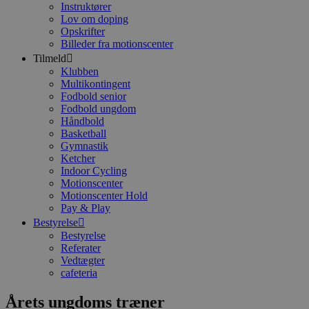
Instruktører
Provider /
Navn
Udløb
Beskrivels
Lov om doping
Domæne
Opskrifter
CookieScriptConsent
4 uger
Denne coo
CookieScript
Billeder fra motionscenter
2 dage
bruges af
gjoelgb.dk
Tilmeld
Cookie-
Script.com
Klubben
tjenesten ti
Multikontingent
huske
Fodbold senior
præferenc
samtykke t
Fodbold ungdom
besøgende
Håndbold
er nødvend
Basketball
at Cookie-
Gymnastik
Script.com
cookieban
Ketcher
fungerer
Indoor Cycling
korrekt.
Motionscenter
Motionscenter Hold
PHPSESSID
Session
Cookie
PHP.net
genereret 
www.conventus.dk
Pay & Play
applikatio
Bestyrelse
baseret på
sproget. D
Bestyrelse
er en gene
Referater
identifikat
Vedtægter
der bruges 
cafeteria
oprethold
variabler f
brugersess
Årets ungdoms træner
Det er nor