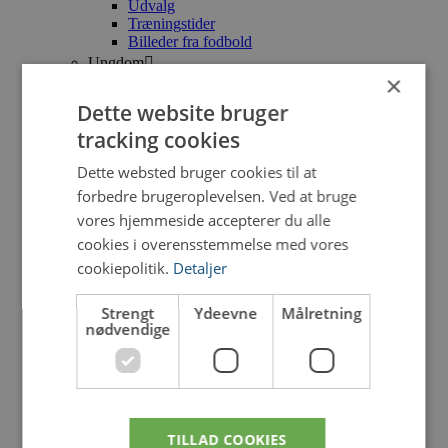
Udvalg
Træningstider
Billeder fra fodbold
Ungdom
×
Udvalg
Træningstider
Dette website bruger
Billeder fra fodbold ungdom
tracking cookies
Måltavle
Håndbold
Dette websted bruger cookies til at
Udvalg
Træningstider
forbedre brugeroplevelsen. Ved at bruge
Billeder fra håndbold
vores hjemmeside accepterer du alle
Gymnastik
cookies i overensstemmelse med vores
Udvalg
cookiepolitik.
Detaljer
Træningstider
Billeder fra gymnastik
Ketcher
Strengt
Ydeevne
Målretning
nødvendige
Udvalg
Træningstider
Pay & Play
Motionscenter
Udvalg
Vedtægter for motionscenteret
TILLAD COOKIES
Info