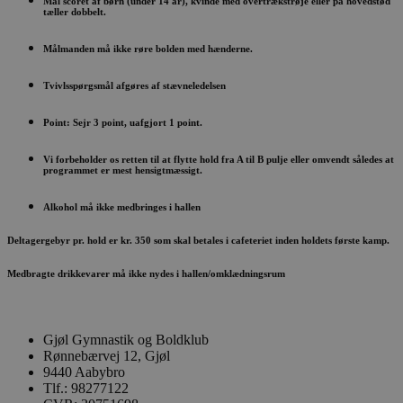
Mål scoret af børn (under 14 år), kvinde med overtrækstrøje eller på hovedstød
mellem sid
tæller dobbelt.
Målmanden må ikke røre bolden med hænderne.
Tvivlsspørgsmål afgøres af stævneledelsen
Provider /
Navn
Udløb
Beskrivelse
Domæne
Point: Sejr 3 point, uafgjort 1 point.
Provider /
Navn
Udløb
Beskrivelse
_gid
1 dag
Denne cookie indstille
Google
Domæne
Google Analytics. Den
LLC
Vi forbeholder os retten til at flytte hold fra A til B pulje eller omvendt således at
gemmer og opdaterer 
.gjoelgb.dk
_gat_gtag_UA_211760429_1
.gjoelgb.dk
57
Denne cook
programmet er mest hensigtmæssigt.
unik værdi for hver be
sekunder
en del af G
side og bruges til at tæ
Analytics o
spore sidevisninger.
Alkohol må ikke medbringes i hallen
bruges til at
begrænse
_ga_Q92RRBPVW5
.gjoelgb.dk
1 år 1
Denne cookie bruges a
anmodning
Deltagergebyr pr. hold er kr. 350 som
skal
betales i cafeteriet inden holdets første kamp.
måned
Google Analytics til at
(hastighed 
fortsætte sessionstilst
gasbegræns
Medbragte drikkevarer må ikke nydes i hallen/omklædningsrum
_ga
1 år 1
Dette cookienavn er kn
Google
måned
til Google Universal An
LLC
- som er en væsentlig
.gjoelgb.dk
opdatering af Googles
almindeligt anvendte
Gjøl Gymnastik og Boldklub
analysetjeneste. Denn
Rønnebærvej 12, Gjøl
cookie bruges til at sk
mellem unikke bruger
9440 Aabybro
at tildele et tilfældigt
Tlf.: 98277122
genereret nummer so