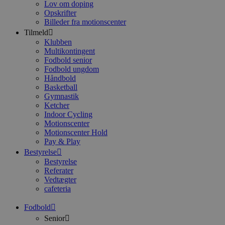
Lov om doping
Opskrifter
Billeder fra motionscenter
Tilmeld
Klubben
Multikontingent
Fodbold senior
Fodbold ungdom
Håndbold
Basketball
Gymnastik
Ketcher
Indoor Cycling
Motionscenter
Motionscenter Hold
Pay & Play
Bestyrelse
Bestyrelse
Referater
Vedtægter
cafeteria
Fodbold
Senior