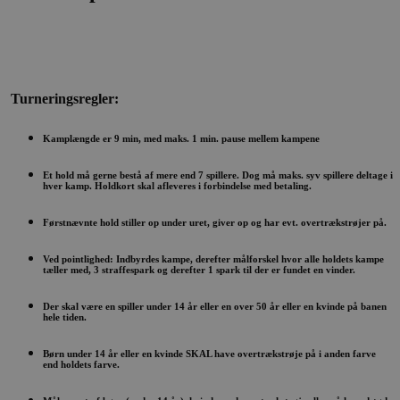
besøgende
er nødvend
at Cookie-
Script.com
cookieban
fungerer
korrekt.
Turneringsregler:
PHPSESSID
Session
Cookie
PHP.net
genereret 
www.conventus.dk
applikatio
Kamplængde er 9 min, med maks. 1 min. pause mellem kampene
baseret på
sproget. D
er en gene
Et hold må gerne bestå af mere end 7 spillere. Dog må maks. syv spillere deltage i
identifikat
hver kamp. Holdkort skal afleveres i forbindelse med betaling.
der bruges 
oprethold
variabler f
Førstnævnte hold stiller op under uret, giver op og har evt. overtrækstrøjer på.
brugersess
Det er nor
et tilfældig
Ved pointlighed: Indbyrdes kampe, derefter målforskel hvor alle holdets kampe
genereret
tæller med, 3 straffespark og derefter 1 spark til der er fundet en vinder.
nummer,
hvordan d
bruges ka
Der skal være en spiller under 14 år eller en over 50 år eller en kvinde på banen
specifikt fo
hele tiden.
webstedet
et godt
eksempel e
Børn under 14 år eller en kvinde SKAL have overtrækstrøje på i anden farve
end holdets farve.
oprethold
logget stat
en bruger