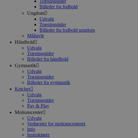
Træningstider
Billeder fra fodbold
Ungdom
Udvalg
Træningstider
Billeder fra fodbold ungdom
Måltavle
Håndbold
Udvalg
Træningstider
Billeder fra håndbold
Gymnastik
Udvalg
Træningstider
Billeder fra gymnastik
Ketcher
Udvalg
Træningstider
Pay & Play
Motionscenter
Udvalg
Vedtægter for motionscenteret
Info
Instruktører