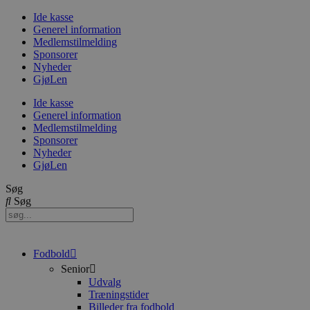
Videre
Ide kasse
til
Generel information
indhold
Medlemstilmelding
Sponsorer
Nyheder
GjøLen
Ide kasse
Generel information
Medlemstilmelding
Sponsorer
Nyheder
GjøLen
Søg
Søg
Fodbold
Senior
Udvalg
Træningstider
Billeder fra fodbold