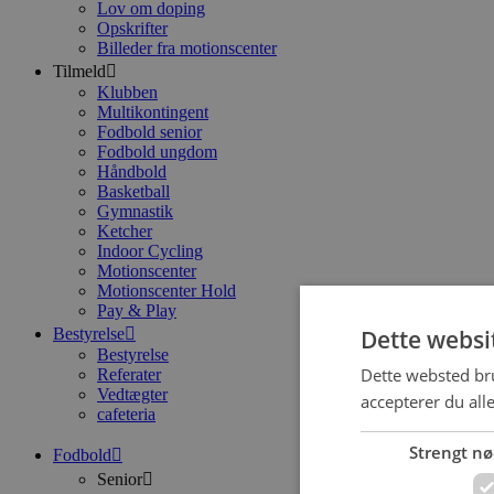
Lov om doping
Opskrifter
Billeder fra motionscenter
Tilmeld
Klubben
Multikontingent
Fodbold senior
Fodbold ungdom
Håndbold
Basketball
Gymnastik
Ketcher
Indoor Cycling
Motionscenter
Motionscenter Hold
Pay & Play
Dette websi
Bestyrelse
Bestyrelse
Dette websted bru
Referater
Vedtægter
accepterer du all
cafeteria
Strengt n
Fodbold
Senior