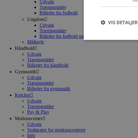
Udvalg
Træningstider
Billeder fra fodbold
Ungdom
VIS DETALJER
Udvalg
Træningstider
Billeder fra fodbold ungdom
Måltavle
Håndbold
Udvalg
Træningstider
Strengt nødvendige c
Billeder fra håndbold
korrekt uden strengt
Gymnastik
Udvalg
Navn
Træningstider
Billeder fra gymnastik
CookieScriptConse
Ketcher
Udvalg
Træningstider
PHPSESSID
Pay & Play
Motionscenter
Udvalg
Vedtægter for motionscenteret
Info