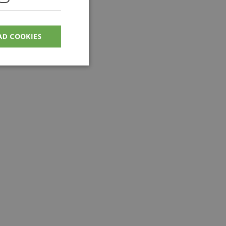
AD COOKIES
den kan ikke bruges
en til at huske
ødvendigt, at
.
-sproget. Dette er
lde variabler for
ereret nummer,
edet, men et godt
n bruger mellem