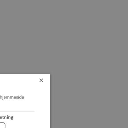
×
s hjemmeside
etning