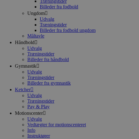
Træningstider
Billeder fra fodbold
Ungdom
Udvalg
Træningstider
Billeder fra fodbold ungdom
Måltavle
Håndbold
Udvalg
Træningstider
Billeder fra håndbold
Gymnastik
Udvalg
Træningstider
Billeder fra gymnastik
Ketcher
Udvalg
Træningstider
Pay & Play
Motionscenter
Udvalg
Vedtægter for motionscenteret
Info
Instruktører