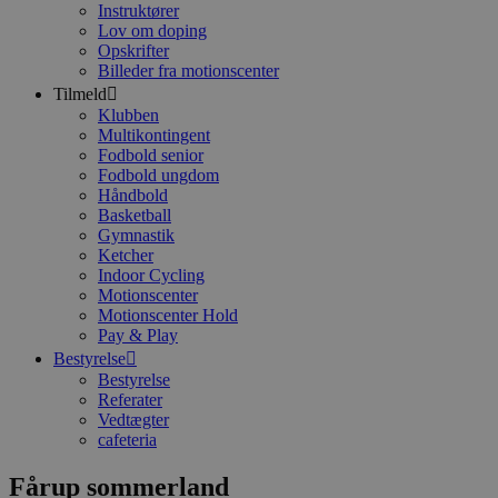
Instruktører
Lov om doping
Opskrifter
Navn
Billeder fra motionscenter
Navn
Tilmeld
_gid
Klubben
_gat_gtag_UA_2117
Multikontingent
Fodbold senior
Fodbold ungdom
_ga_Q92RRBPVW5
Håndbold
Basketball
_ga
Gymnastik
Ketcher
Indoor Cycling
Motionscenter
Motionscenter Hold
Pay & Play
Bestyrelse
Bestyrelse
Referater
Vedtægter
cafeteria
Fårup sommerland