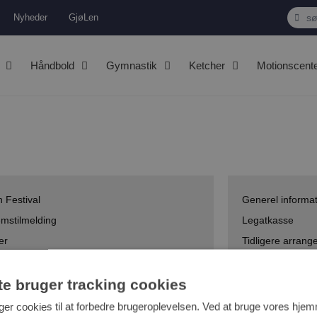
Nyheder
GjøLen
Håndbold
Gymnastik
Ketcher
Motionscent
 Festival
Generel informa
mstilmelding
Legatkasse
er
Tidligere arran
starter i hallen
te bruger tracking cookies
er cookies til at forbedre brugeroplevelsen. Ved at bruge vores hje