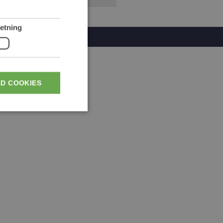
etning
AD COOKIES
ikke bruges korrekt
il at huske
endigt, at Cookie-