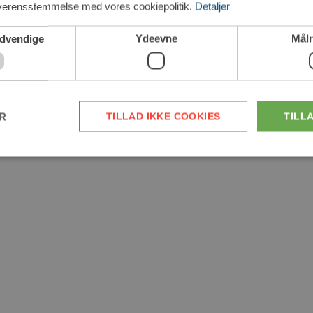
overensstemmelse med vores cookiepolitik.
Detaljer
ødvendige
Ydeevne
Målr
ER
TILLAD IKKE COOKIES
TILL
Strengt nødvendige
Ydeevne
Målretning
kies tillader kernewebsfunktionalitet såsom bruger login og kontostyring. Hjemmesiden kan 
ge cookies.
Provider /
Udløb
Beskrivelse
Domæne
nt
CookieScript
4 uger
Denne cookie bruges af Cookie-Script.com-tjenesten t
gjoelgb.dk
2 dage
præferencer om samtykke til besøgende. Det er nødv
Script.com cookiebanner fungerer korrekt.