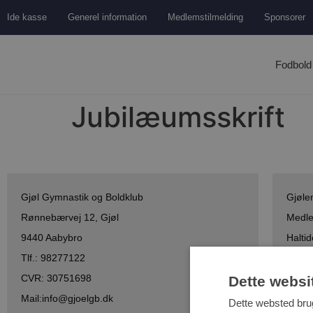
Ide kasse
Generel information
Medlemstilmelding
Sponsorer
Fodbold
Jubilæumsskrift
Gjøl Gymnastik og Boldklub
Gjølen
Rønnebærvej 12, Gjøl
Medle
9440 Aabybro
Haltid
Tlf.: 98277122
Hjerte
CVR: 30751698
Dette websi
Mail:info@gjoelgb.dk
Dette websted brug