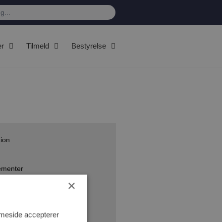
er
Tilmeld
Bestyrelse
tion
gementer
×
mmeside accepterer