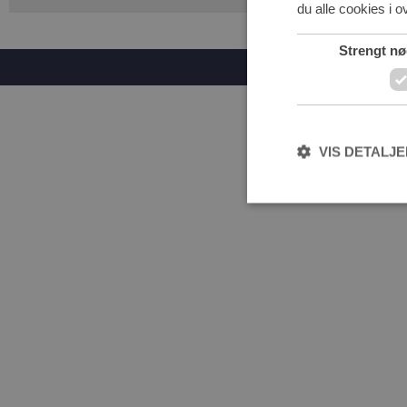
du alle cookies i 
Strengt n
VIS DETALJ
Strengt nødvendige coo
uden strengt nødvendi
Navn
CookieScriptConse