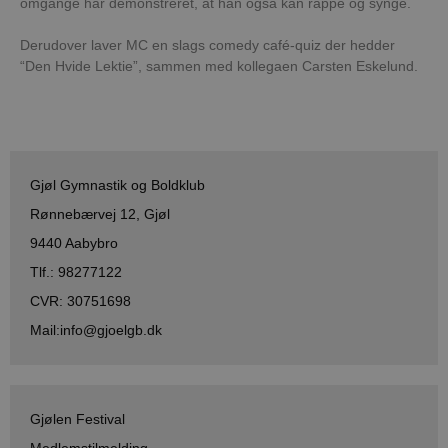
omgange har demonstreret, at han også kan rappe og synge.
en generel
identifikator,
bruges til at
Derudover laver MC en slags comedy café-quiz der hedder
opretholde
“Den Hvide Lektie”, sammen med kollegaen Carsten Eskelund.
variabler for
brugersessi
Det er norma
tilfældigt
genereret
nummer,
hvordan det
bruges kan
være specifi
Gjøl Gymnastik og Boldklub
for webstede
men et godt
Rønnebærvej 12, Gjøl
eksempel er
opretholde 
9440 Aabybro
logget status
en bruger
Tlf.: 98277122
mellem side
CVR: 30751698
Mail:info@gjoelgb.dk
Provider /
Navn
Udløb
Beskrivelse
Domæne
Provider /
Gjølen Festival
Navn
Udløb
Beskrivelse
_gid
Google
1 dag
Denne cookie indstilles a
Domæne
LLC
Google Analytics. Den