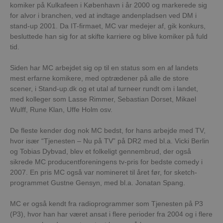
komiker på Kulkafeen i København i år 2000 og markerede sig
Strengt nødvendige
Ydeevne
Målretning
for alvor i branchen, ved at indtage andenpladsen ved DM i
stand-up 2001. Da IT-firmaet, MC var medejer af, gik konkurs,
Strengt nødvendige cookies tillader
kernewebsfunktionalitet såsom bruger login og
besluttede han sig for at skifte karriere og blive komiker på fuld
kontostyring. Hjemmesiden kan ikke bruges korrekt
tid.
uden strengt nødvendige cookies.
Provider /
Siden har MC arbejdet sig op til en status som en af landets
Navn
Udløb
Beskrivelse
Domæne
mest erfarne komikere, med optrædener på alle de store
scener, i Stand-up.dk og et utal af turneer rundt om i landet,
CookieScriptConsent
CookieScript
4 uger
Denne cook
gjoelgb.dk
2 dage
bruges af
med kolleger som Lasse Rimmer, Sebastian Dorset, Mikael
Cookie-
Wulff, Rune Klan, Uffe Holm osv.
Script.com-
tjenesten til 
huske
De fleste kender dog nok MC bedst, for hans arbejde med TV,
præference
samtykke til
hvor især “Tjenesten – Nu på TV” på DR2 med bl.a. Vicki Berlin
besøgende.
og Tobias Dybvad, blev et folkeligt gennembrud, der også
er nødvendig
Cookie-
sikrede MC producentforeningens tv-pris for bedste comedy i
Script.com
2007. En pris MC også var nomineret til året før, for sketch-
cookiebanne
fungerer kor
programmet Gustne Gensyn, med bl.a. Jonatan Spang.
PHPSESSID
PHP.net
Session
Cookie
www.conventus.dk
genereret af
MC er også kendt fra radioprogrammer som Tjenesten på P3
applikatione
(P3), hvor han har været ansat i flere perioder fra 2004 og i flere
baseret på 
sproget. Det