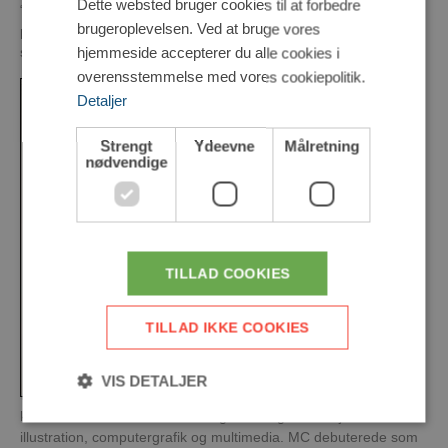
Dette websted bruger cookies til at forbedre
“Talegaver til Børn”. Han var fra 2003 til 2007 bagsideskribent
brugeroplevelsen. Ved at bruge vores
på gratisavisen Urban. Fra 2003 til 2009 redaktør på DRs
satireredaktion Tjenesten, der sendte på både P3 og DR2.
hjemmeside accepterer du alle cookies i
overensstemmelse med vores cookiepolitik.
Detaljer
Strengt
Ydeevne
Målretning
nødvendige
TILLAD COOKIES
TILLAD IKKE COOKIES
VIS DETALJER
MC er vokset op i
københavnerforstaden Greve og har tidligere arbejdet med
illustration, computergrafik og multimedia. MC debuterede som