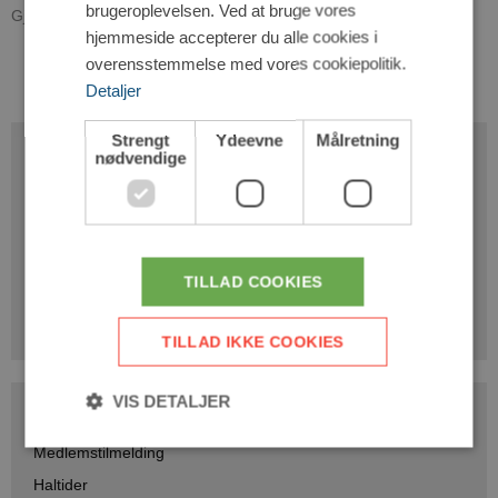
brugeroplevelsen. Ved at bruge vores
Gjøl Gymnastik og Boldklub.
hjemmeside accepterer du alle cookies i
overensstemmelse med vores cookiepolitik.
Detaljer
Strengt
Ydeevne
Målretning
nødvendige
Gjøl Gymnastik og Boldklub
Rønnebærvej 12, Gjøl
9440 Aabybro
Tlf.: 98277122
TILLAD COOKIES
CVR: 30751698
Mail:info@gjoelgb.dk
TILLAD IKKE COOKIES
VIS DETALJER
Gjølen Festival
Medlemstilmelding
Haltider
Strengt nødvendige
Ydeevne
Målretning