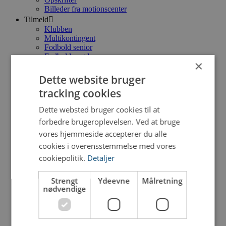
Billeder fra motionscenter
Tilmeld
Klubben
Multikontingent
Fodbold senior
Fodbold ungdom
×
Håndbold
Basketball
Dette website bruger
Gymnastik
tracking cookies
Ketcher
Indoor Cycling
Dette websted bruger cookies til at
Motionscenter
Motionscenter Hold
forbedre brugeroplevelsen. Ved at bruge
Pay & Play
vores hjemmeside accepterer du alle
Bestyrelse
cookies i overensstemmelse med vores
Bestyrelse
cookiepolitik.
Detaljer
Referater
Vedtægter
cafeteria
Strengt
Ydeevne
Målretning
nødvendige
Fodbold
Senior
Udvalg
Træningstider