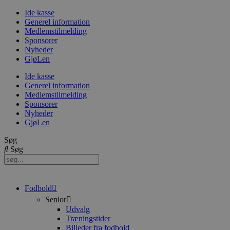
Videre
Ide kasse
til
Generel information
indhold
Medlemstilmelding
Sponsorer
Nyheder
GjøLen
Ide kasse
Generel information
Medlemstilmelding
Sponsorer
Nyheder
GjøLen
Søg
Søg
Fodbold
Senior
Udvalg
Træningstider
Billeder fra fodbold