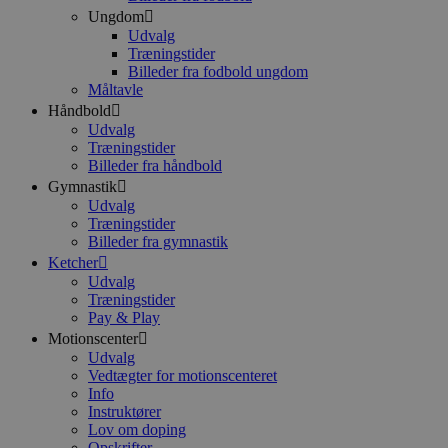
Ungdom
Udvalg
Træningstider
Billeder fra fodbold ungdom
Måltavle
Håndbold
Udvalg
Træningstider
Billeder fra håndbold
Gymnastik
Udvalg
Træningstider
Billeder fra gymnastik
Ketcher
Udvalg
Træningstider
Pay & Play
Motionscenter
Udvalg
Vedtægter for motionscenteret
Info
Instruktører
Lov om doping
Opskrifter