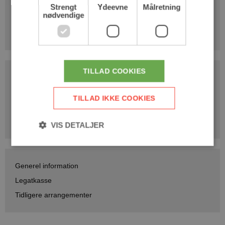
Tlf.: 98277122
Strengt
Ydeevne
Målretning
nødvendige
CVR: 30751698
Mail:info@gjoelgb.dk
TILLAD COOKIES
Gjølen Festival
Medlemstilmelding
TILLAD IKKE COOKIES
Haltider
Hjertestarter i hallen
VIS DETALJER
Generel information
Strengt nødvendige
Ydeevne
Målretning
Legatkasse
Strengt nødvendige cookies tillader
kernewebsfunktionalitet såsom bruger login og
Tidligere arrangementer
kontostyring. Hjemmesiden kan ikke bruges korrekt
uden strengt nødvendige cookies.
Provider /