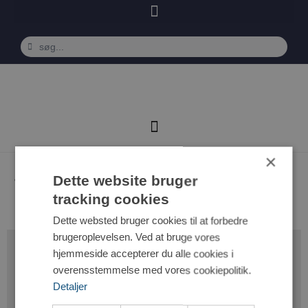
×
Jeanet Jepsen
Dette website bruger
tracking cookies
Dette websted bruger cookies til at forbedre
brugeroplevelsen. Ved at bruge vores
Gjøl Gymnastik og Boldklub
hjemmeside accepterer du alle cookies i
overensstemmelse med vores cookiepolitik.
Rønnebærvej 12, Gjøl
Detaljer
9440 Aabybro