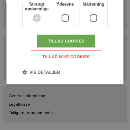
Tlf.: 98277122
Strengt
Ydeevne
Målretning
nødvendige
CVR: 30751698
Mail:info@gjoelgb.dk
TILLAD COOKIES
Gjølen Festival
Medlemstilmelding
TILLAD IKKE COOKIES
Haltider
Hjertestarter i hallen
VIS DETALJER
Generel information
Strengt nødvendige
Ydeevne
Målretning
Legatkasse
Strengt nødvendige cookies tillader
kernewebsfunktionalitet såsom bruger login og
Tidligere arrangementer
kontostyring. Hjemmesiden kan ikke bruges korrekt
uden strengt nødvendige cookies.
Provider /