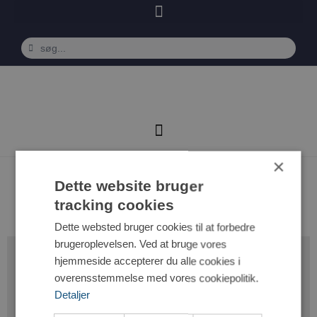
×
Kristian Munk
Dette website bruger
tracking cookies
Dette websted bruger cookies til at forbedre
brugeroplevelsen. Ved at bruge vores
Gjøl Gymnastik og Boldklub
hjemmeside accepterer du alle cookies i
overensstemmelse med vores cookiepolitik.
Rønnebærvej 12, Gjøl
Detaljer
9440 Aabybro