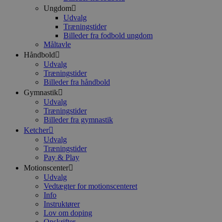
Ungdom
Udvalg
Træningstider
Billeder fra fodbold ungdom
Måltavle
Håndbold
Udvalg
Træningstider
Billeder fra håndbold
Gymnastik
Udvalg
Træningstider
Billeder fra gymnastik
Ketcher
Udvalg
Træningstider
Pay & Play
Motionscenter
Udvalg
Vedtægter for motionscenteret
Info
Instruktører
Lov om doping
Opskrifter