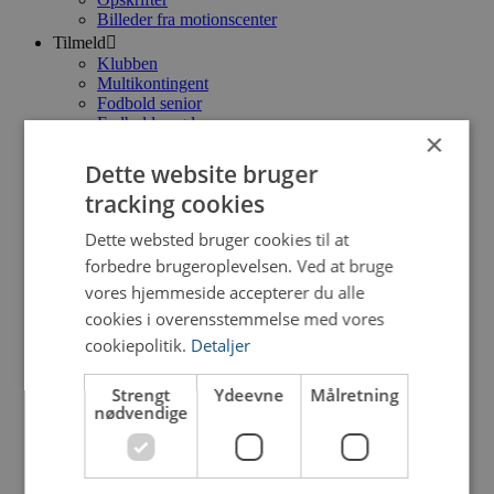
Billeder fra motionscenter
Tilmeld
Klubben
Multikontingent
Fodbold senior
Fodbold ungdom
×
Håndbold
Basketball
Dette website bruger
Gymnastik
tracking cookies
Ketcher
Indoor Cycling
Dette websted bruger cookies til at
Motionscenter
Motionscenter Hold
forbedre brugeroplevelsen. Ved at bruge
Pay & Play
vores hjemmeside accepterer du alle
Bestyrelse
cookies i overensstemmelse med vores
Bestyrelse
cookiepolitik.
Detaljer
Referater
Vedtægter
cafeteria
Strengt
Ydeevne
Målretning
nødvendige
Fodbold
Senior
Udvalg
Træningstider