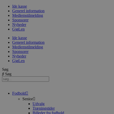
Videre
Ide kasse
til
Generel information
indhold
Medlemstilmelding
Sponsorer
Nyheder
GjøLen
Ide kasse
Generel information
Medlemstilmelding
Sponsorer
Nyheder
GjøLen
Søg
Søg
Fodbold
Senior
Udvalg
Træningstider
Billeder fra fodbold